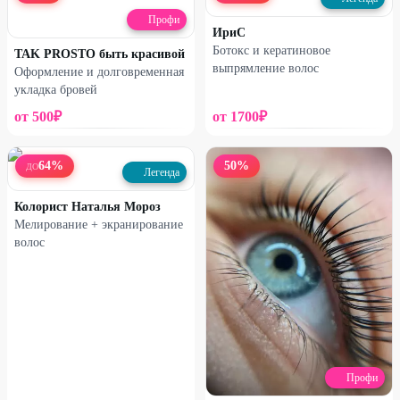
Профи
ИриС
Ботокс и кератиновое
TAK PROSTO быть красивой
выпрямление волос
Оформление и долговременная
укладка бровей
от
500
₽
от
1700
₽
64
%
50
%
ДО
Легенда
Колорист Наталья Мороз
Мелирование + экранирование
волос
Профи