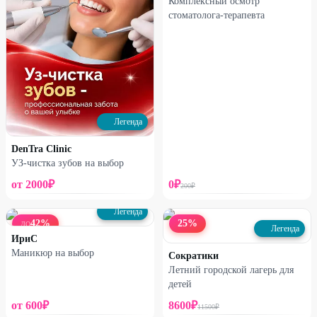
Комплексный осмотр
стоматолога-терапевта
Легенда
DenTra Clinic
УЗ-чистка зубов на выбор
от
2000
₽
0
₽
200
₽
Легенда
42
%
25
%
ДО
Легенда
ИриС
Маникюр на выбор
Сократики
Летний городской лагерь для
детей
от
600
₽
8600
₽
11500
₽