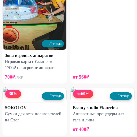
Легенда
Зона игровых аппаратов
Игровая карта с балансом
1700₽ на игровые аппараты
700
₽
от
560
₽
1700
₽
30
%
60
%
ДО
Легенда
Легенда
SOKOLOV
Beauty studio Ekaterina
Сумки для всех пользователей
Аппаратные процедуры для
на Ozon
тела и лица
от
400
₽