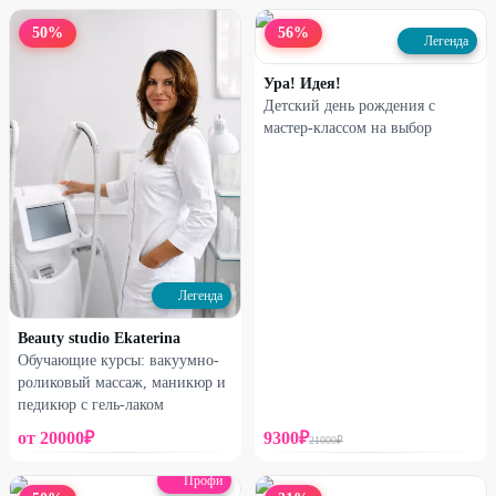
50
%
56
%
Легенда
Ура! Идея!
Детский день рождения с
мастер-классом на выбор
Легенда
Beauty studio Ekaterina
Обучающие курсы: вакуумно-
роликовый массаж, маникюр и
педикюр с гель-лаком
от
20000
₽
9300
₽
21000
₽
Профи