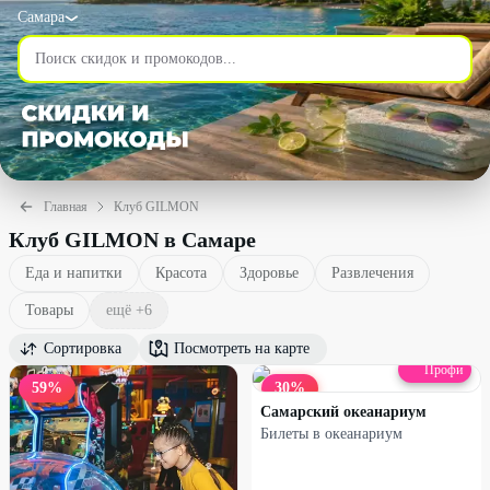
Самара
Главная
Клуб GILMON
Клуб GILMON в Самаре
Еда и напитки
Красота
Здоровье
Развлечения
Товары
ещё +
6
Сортировка
Посмотреть на карте
Профи
59
%
30
%
Самарский океанариум
Билеты в океанариум