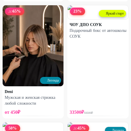
65
%
23
%
ДО
Яркий старт
ЧОУ ДПО СОУК
Подарочный бокс от автошколы
СОУК
Легенда
Deni
Мужская и женская стрижка
любой сложности
от
450
₽
33500
₽
43500
₽
50
%
45
%
ДО
Легенда