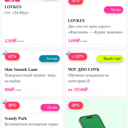
50
%
31
%
LOVKUS
Профи
Сет «Ля Мур»
LOVKUS
Два сета по цене одного:
«Фантазия» + «Будем знакомы»
1249
₽
1499
₽
2499
₽
2184
₽
42
%
12
%
ДО
Легенда
Яркий старт
Skin Smooth Laser
ЧОУ ДПО СОУК
Поверхностный пилинг лица
Обучение вождению на
на выбор
категорию B
800
₽
от
29500
₽
1400
₽
30
%
20
%
Профи
Scandy Park
Безлимитное посещение парка