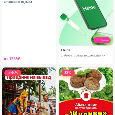
активного отдыха
Профи
Helbe
Лабораторные исследования
от
1225
₽
44
%
32
%
ДО