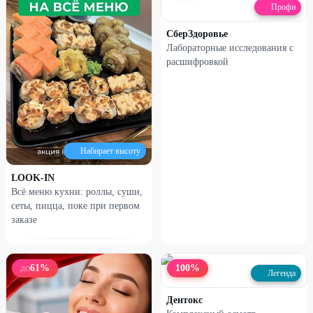
Профи
СберЗдоровье
Лабораторные исследования с
расшифровкой
Набирает высоту
LOOK-IN
Всё меню кухни: роллы, суши,
сеты, пицца, поке при первом
заказе
61
%
100
%
ДО
Легенда
Дентокс