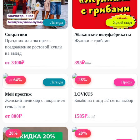
Легенда
Яркий старт
Сократики
Абаканские полуфабрикаты
Праздник или экспресс-
Жулики с грибами
поздравление ростовой куклы
на выезд
от
3300
₽
395
₽
578
₽
64
%
28
%
ДО
Легенда
Профи
Мой престиж
LOVKUS
Женский педикюр с покрытием
Комбо из пицц 32 см на выбор
гель-лаком
от
800
₽
1585
₽
2213
₽
20
%
20
%