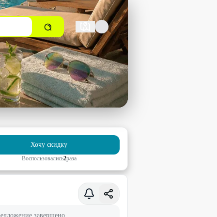
Хочу скидку
Воспользовались
2
раз
а
едложение завершено