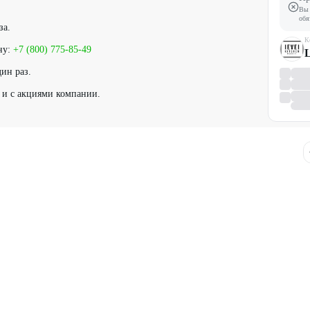
Вы 
обя
за.
К
ну:
+7 (800) 775-85-49
L
ин раз.
 и с акциями компании.