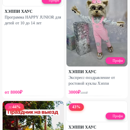
Профи
ХЭППИ ХАУС
Программа HAPPY JUNIOR для
детей от 10 до 14 лет
Профи
ХЭППИ ХАУС
Экспресс-поздравление от
ростовой куклы Хэппи
от
8000
₽
3000
₽
5000
₽
44
%
43
%
ДО
Профи
ХЭППИ ХАУС