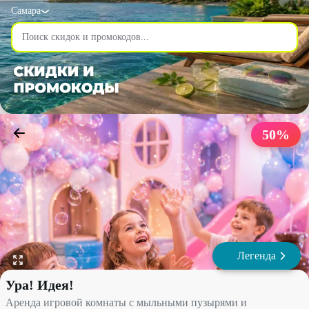
Самара
50
%
Легенда
Аренда игровой комнаты с мыльными пузырями и шоколадным ф
Ура! Идея!
Аренда игровой комнаты с мыльными пузырями и