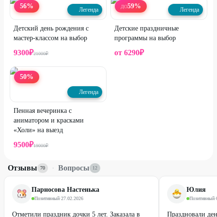
56
%
59
%
ДО
Легенда
Легенда
Детский день рождения с
Детские праздничные
мастер-классом на выбор
программы на выбор
9300
₽
от
6290
₽
21000
₽
50
%
Легенда
Пенная вечеринка с
аниматором и красками
«Холи» на выезд
9500
₽
19000
₽
Отзывы
·
Вопросы
70
12
Парносова Настенька
Юлия
Позитивный
·
27.02.2026
Позитивный
·
Отметили праздник дочки 5 лет. Заказала в
Праздновали ден