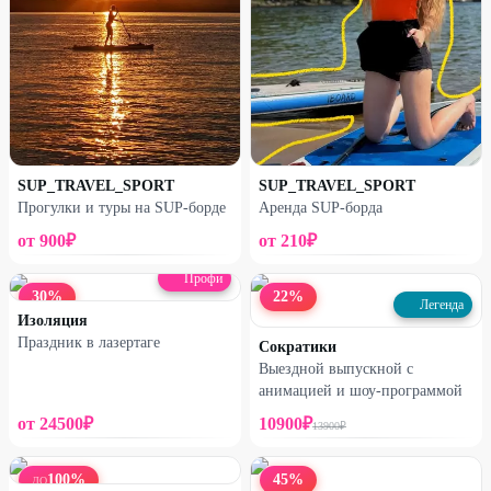
SUP_TRAVEL_SPORT
SUP_TRAVEL_SPORT
Прогулки и туры на SUP-борде
Аренда SUP-борда
от
900
₽
от
210
₽
Профи
30
%
22
%
Легенда
Изоляция
Праздник в лазертаге
Сократики
Выездной выпускной с
анимацией и шоу-программой
от
24500
₽
10900
₽
13900
₽
100
%
45
%
ДО