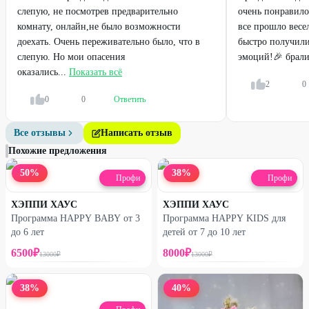
слепую, не посмотрев предварительно
очень понравило
комнату, онлайн,не было возможности
все прошло весел
доехать. Очень переживательно было, что в
быстро получил
слепую. Но мои опасения
эмоций!🎉 брали
оказались...
Показать всё
2
0
0
0
Ответить
Все отзывы
Написать отзыв
Похожие предложения
50
%
38
%
Профи
Профи
ХЭППИ ХАУС
ХЭППИ ХАУС
Программа HAPPY BABY от 3
Программа HAPPY KIDS для
до 6 лет
детей от 7 до 10 лет
6500
₽
8000
₽
13000
₽
13000
₽
38
%
40
%