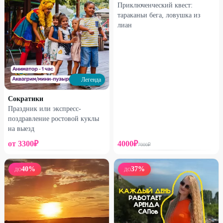
Приключенческий квест:
тараканьи бега, ловушка из
лиан
Легенда
Сократики
Праздник или экспресс-
поздравление ростовой куклы
на выезд
от
3300
₽
4000
₽
7000
₽
40
%
37
%
ДО
ДО