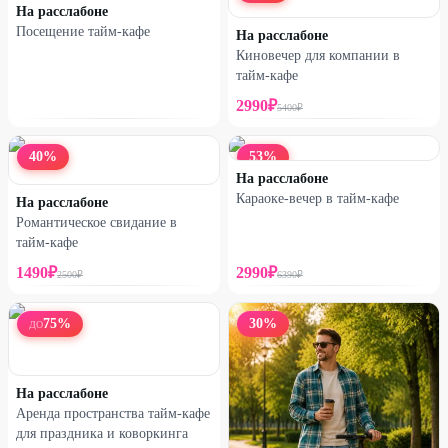
На расслабоне
Посещение тайм-кафе
На расслабоне
Киновечер для компании в
тайм-кафе
2990
₽
5400
₽
40
%
53
%
На расслабоне
Караоке-вечер в тайм-кафе
На расслабоне
Романтическое свидание в
тайм-кафе
1490
₽
2990
₽
2500
₽
6390
₽
75
%
30
%
ДО
На расслабоне
Аренда пространства тайм-кафе
для праздника и коворкинга