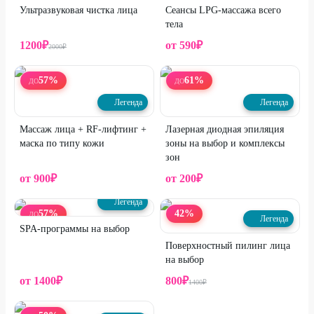
Ультразвуковая чистка лица
Сеансы LPG-массажа всего
тела
1200
₽
от
590
₽
2000
₽
57
%
61
%
ДО
ДО
Легенда
Легенда
Массаж лица + RF-лифтинг +
Лазерная диодная эпиляция
маска по типу кожи
зоны на выбор и комплексы
зон
от
900
₽
от
200
₽
Легенда
57
%
42
%
ДО
Легенда
SPA-программы на выбор
Поверхностный пилинг лица
на выбор
от
1400
₽
800
₽
1400
₽