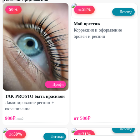
50
%
58
%
ДО
Легенда
Мой престиж
Коррекция и оформление
бровей и ресниц
Профи
TAK PROSTO быть красивой
Ламинирование ресниц +
окрашивание
900
₽
от
500
₽
1800
₽
Легенда
50
%
31
%
ДО
ДО
Легенда