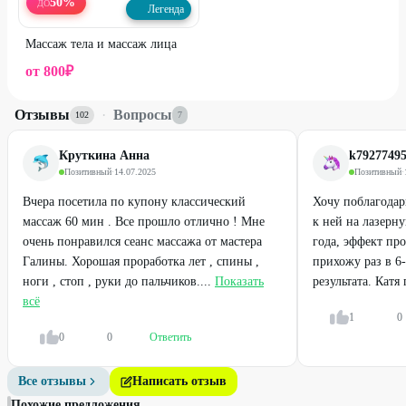
50
%
ДО
Легенда
Массаж тела и массаж лица
от
800
₽
Отзывы
·
Вопросы
102
7
Круткина Анна
k7927749
Позитивный
·
14.07.2025
Позитивный
·
Вчера посетила по купону классический
Хочу поблагодар
массаж 60 мин . Все прошло отлично ! Мне
к ней на лазерн
очень понравился сеанс массажа от мастера
года, эффект пр
Галины. Хорошая проработка лет , спины ,
прихожу раз в 6
ноги , стоп , руки до пальчиков....
Показать
результата. Катя
всё
1
0
0
0
Ответить
Все отзывы
Написать отзыв
Похожие предложения