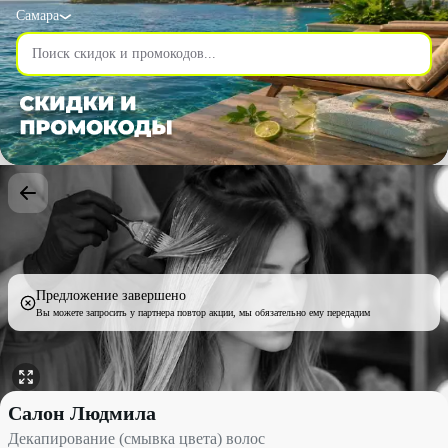
Самара
Предложение завершено
Вы можете запросить у партнера повтор акции, мы обязательно ему передадим
Декапирование (смывка цвета) волос со скидкой 46% - Салон 
Салон Людмила
Декапирование (смывка цвета) волос