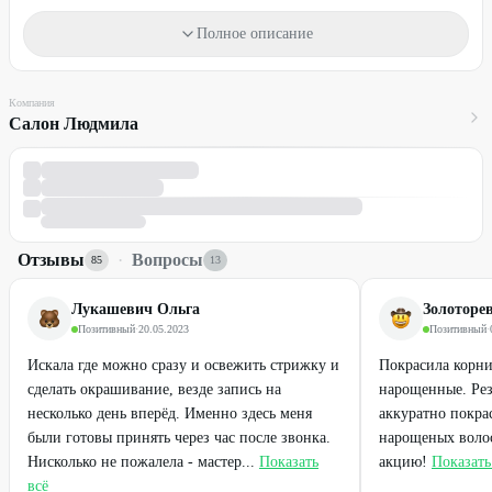
(кислотная) смывка.
Полное описание
Условия
Промокод действует для волос любой длины и густоты.
Компания
Материалы входят в стоимость.
Салон Людмила
Услуги по акции оказывает мастер.
Один промокод действует на одну услугу для одного человека.
Промокод можно использовать неограниченное количество раз.
Необходима предварительная запись по телефону:
+7 (987) 917-
Отзывы
·
Вопросы
85
13
33-32
Обязательно предъявляйте распечатанный или электронный
Лукашевич Ольга
Золоторе
промокод из мобильной версии/приложения, или номер
Позитивный
·
20.05.2023
Позитивный
·
промокода.
Искала где можно сразу и освежить стрижку и
Покрасила корни
Стоимость оплачивается на месте.
сделать окрашивание, везде запись на
нарощенные. Рез
несколько день вперёд. Именно здесь меня
аккуратно покра
Промокод не суммируется с другими действующими
были готовы принять через час после звонка.
нарощеных волос
предложениями компании.
Нисколько не пожалела - мастер...
Показать
акцию!
Показать
всё