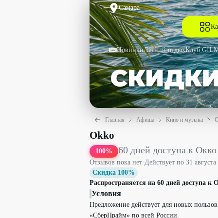
Самара
Ка
Новинки
Летний отдых
Клуб GIL
Главная
Афиша
Кино и музыка
О
60 дней доступа к Окко за 1₽ со скид
Okko
60 дней доступа к Окко
100
%
Отзывов пока нет
·
Действует по
31 августа
Скидка 100%
Распространяется на 60 дней доступа к О
Условия
Предложение действует для новых пользов
«СберПрайм» по всей России.