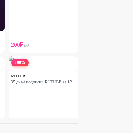
200
₽
400
₽
100
%
RUTUBE
35 дней подписки RUTUBE за 1₽