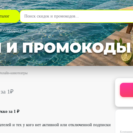
талог
MON
Вопросы и ответы
Для бизнеса
нлайн-кинотеатры
кой 100% - Okko в Самаре
 за 1₽
кко за 1 ₽
ателей и тех у кого нет активной или отключенной подписки
Компания