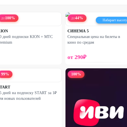
100
%
44
%
ДО
ДО
Набирает высоту
KION
СИНЕМА 5
0 дней подписки KION + МТС
Специальная цена на билеты в
remium
кино по средам
от
290
₽
99
%
100
%
TART
5 дней на подписку START за 1₽
ля новых пользователей