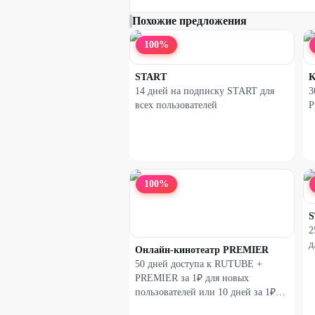
Похожие предложения
100
%
START
14 дней на подписку START для
3
всех пользователей
P
100
%
S
2
д
Онлайн-кинотеатр PREMIER
50 дней доступа к RUTUBE +
PREMIER за 1₽ для новых
пользователей или 10 дней за 1₽
для вернувшихся