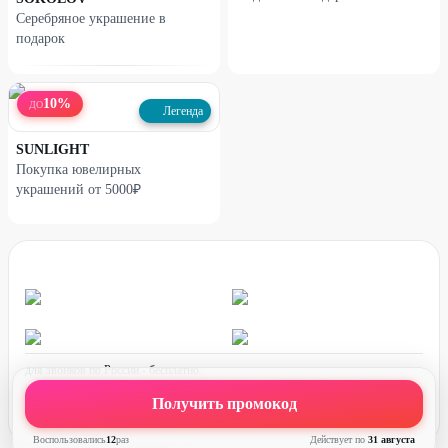
Серебряное украшение в
подарок
10
%
ДО
Легенда
SUNLIGHT
Покупка ювелирных
украшений от 5000₽
для звонков по России - бесплатно
график работы:
ПН-ПТ с 08:00 до 17:00 (по МСК)
Получить промокод
Воспользовались
12
раз
Действует по
31 августа