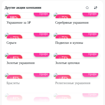
Другие акции компании
Профи
Профи
100
%
75
%
ДО
Украшение за 1₽
Серебряные украшения
Профи
Профи
75
%
75
%
ДО
ДО
Серьги
Подвески и кулоны
Профи
Профи
85
%
73
%
ДО
ДО
Золотые украшения
Золотые цепочки
Профи
Профи
83
%
83
%
ДО
ДО
Браслеты
Религиозные украшения
Профи
83
%
73
%
ДО
ДО
Профи
Серьги с бриллиантами