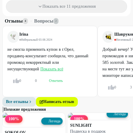
Помолвочные кольца с
Показать все 11 предложения
бриллиантами
Отзывы
·
Вопросы
4
2
75
%
ДО
Irina
Шавруков
Нейтральный
·
03.08.2024
Негативный
·
не смогла применить купон в г.Орел,
Добрый вечер! У
продавец-консультант сообщила, что данный
промокодов и ни
промокод некорректный или
585 золотой. Зак
несуществующий
Показать всё
на месте тут же 
мониторе написан
0
0
Ответить
0
3
Профи
Все отзывы
Написать отзыв
Кольца с бриллиантами
Похожие предложения
Легенда
100
%
100
%
Легенда
SUNLIGHT
Подвеска в подарок
SOKOLOV