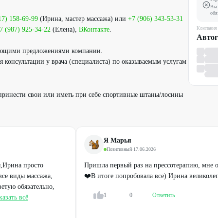
Вы 
обя
17) 158-69-99
(Ирина, мастер массажа) или
+7 (906) 343-53-31
Компания
7 (987) 925-34-22
(Елена),
ВКонтакте
.
Авто
вующими предложениями компании.
 консультации у врача (специалиста) по оказываемым услугам
принести свои или иметь при себе спортивные штаны/лосины
Я Марья
Позитивный
·
17.06.2026
,Ирина просто
Пришла первый раз на прессотерапию, мне 
все виды массажа,
❤️В итоге попробовала все) Ирина великоле
ветую обязательно,
1
0
Ответить
казать всё