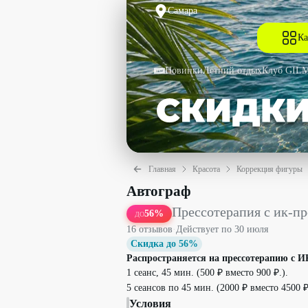
Самара
Ка
Новинки
Летний отдых
Клуб GIL
Главная
Красота
Коррекция фигуры
Прессотерапия с ик-прогревом и без с
Автограф
Прессотерапия с ик-пр
56
%
ДО
16
отзыв
ов
·
Действует по
30 июля
Скидка до 56%
Распространяется на прессотерапию с И
1 сеанс, 45 мин. (500 ₽ вместо 900 ₽.).
5 сеансов по 45 мин. (2000 ₽ вместо 4500 ₽
Условия