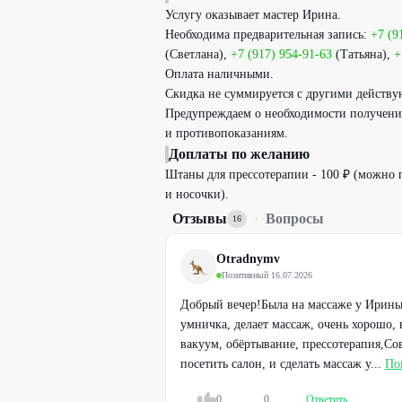
Услугу оказывает мастер Ирина.
Необходима предварительная запись:
+7 (9
(Светлана),
+7 (917) 954-91-63
(Татьяна),
+
Оплата наличными.
Скидка не суммируется с другими дейст
Предупреждаем о необходимости получения
и противопоказаниям.
Доплаты по желанию
Штаны для прессотерапии - 100 ₽ (можно 
и носочки).
Отзывы
·
Вопросы
16
Otradnymv
Позитивный
·
16.07.2026
Добрый вечер!Была на массаже у Ирины
умничка, делает массаж, очень хорошо, 
вакуум, обёртывание, прессотерапия,Со
посетить салон, и сделать массаж у...
По
0
0
Ответить