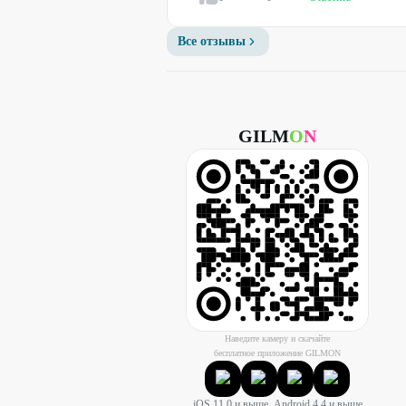
Все отзывы
GILM
O
N
Наведите камеру и скачайте
бесплатное приложение GILMON
iOS 11.0 и выше, Android 4.4 и выше