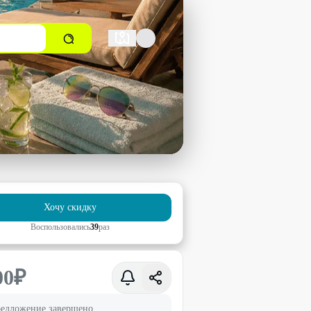
Хочу скидку
Воспользовались
39
раз
00
₽
едложение завершено