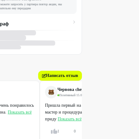
можете запросить у партнера повтор акции, мы
зательно ему передадим
граф
Написать отзыв
Червова chervova2103
Позитивный
·
15.06.2026
очень понравилось
Пришла первый на прессотерапию. Мне очень по
пна.
Показать всё
мастер и процедура. Как устану работать, опять
приду
Показать всё
1
0
Ответить