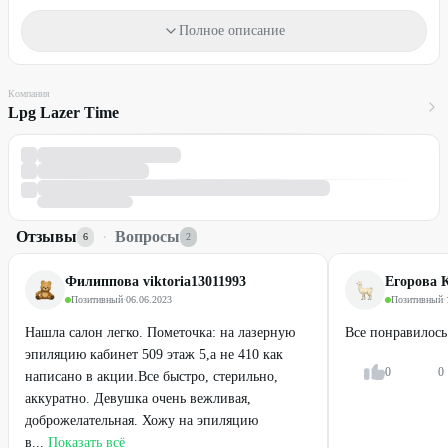
Подробнее
Полное описание
процедура выполняется на аппарате Integral V9;
срок действия абонементов - 12 месяцев с момента активации;
выбранное количество сеансов оплачивается единовременно,
Компания
при оформлении абонемента;
Lpg Lazer Time
предусмотренные абонементом посещения, пропущенные
клиентом - восстановлению не подлежат, денежные средства за
них не возвращаются;
при утере абонемента, купленного по акции, восстановление
не производится;
Отзывы
·
Вопросы
приобретение абонемента означает, что вы согласны с
6
2
вышеизложенным, правилами пользования абонементом и
правилам посещения студии.
Филиппова viktoria13011993
Егорова 
Условия
Позитивный
·
06.06.2023
Позитивный
·
Возрастные ограничения: 18+
Нашла салон легко. Пометочка: на лазерную
Все понравилось
эпиляцию кабинет 509 этаж 5,а не 410 как
Материалы входят в стоимость.
0
0
написано в акции.Все быстро, стерильно,
Услуги по акции оказывает мастер-женщина.
аккуратно. Девушка очень вежливая,
Один промокод действует на одного человека.
доброжелательная. Хожу на эпиляцию
в...
Показать всё