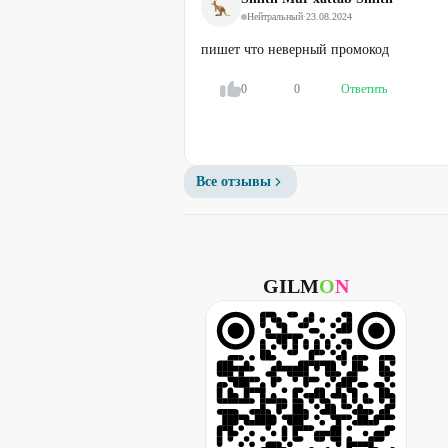
Нейтральный
·
23.08.2024
пишет что неверный промокод
0
0
Ответить
Все отзывы
GILM
O
N