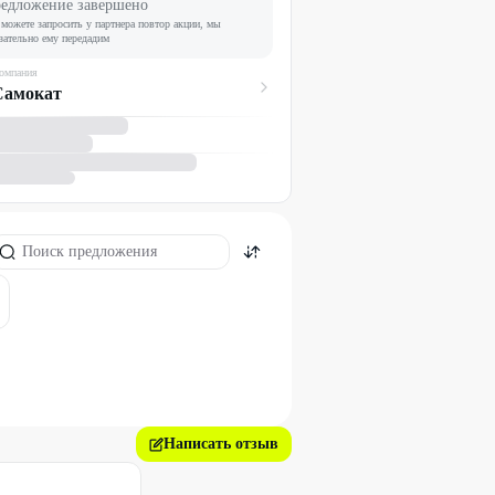
едложение завершено
можете запросить у партнера повтор акции, мы
зательно ему передадим
омпания
Самокат
Написать отзыв