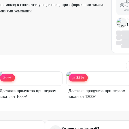
Пр
промокод в соответствующее поле, при оформлении заказа.
Вы 
обя
жениями компании
К
30
%
25
%
ДО
Доставка продуктов при первом
Доставка продуктов при первом
заказе от 1000₽
заказе от 1200₽
Козлова kozlovana63