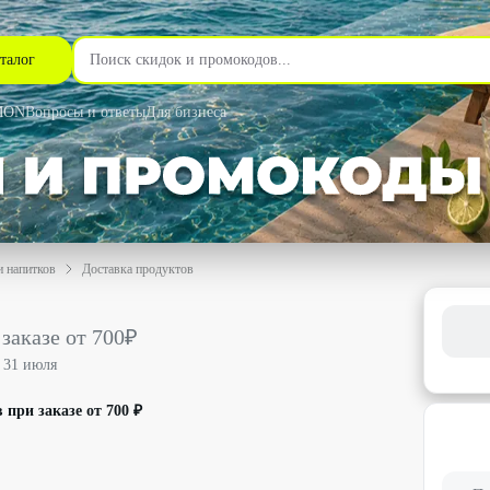
талог
MON
Вопросы и ответы
Для бизнеса
и напитков
Доставка продуктов
₽ со скидкой 50% - Самокат в Самаре
заказе от 700₽
о
31 июля
 при заказе от 700 ₽