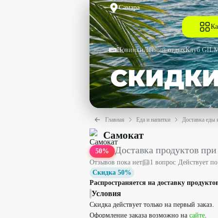
Самара
Ка
Новинки
Летний отдых
Клуб GIL
Главная
Еда и напитки
Доставка еды 
Доставка продуктов при заказе от 700
Самокат
Доставка продуктов при 
50
%
Отзывов пока нет
1
вопрос
·
Действует п
Скидка 50%
Распространяется на доставку продуктов
Условия
Скидка действует только на первый заказ.
Оформление заказа возможно на
сайте
.