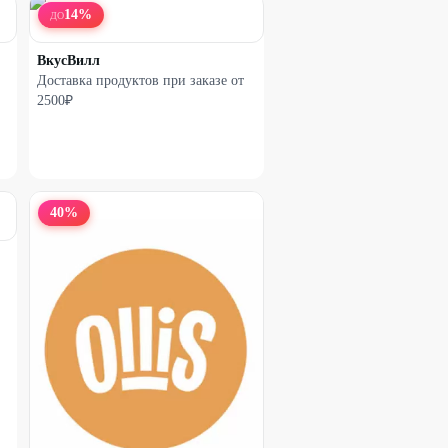
14
%
ДО
ВкусВилл
Доставка продуктов при заказе от
2500₽
40
%