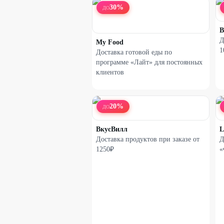
30
%
ДО
В
Д
My Food
1
Доставка готовой еды по
программе «Лайт» для постоянных
клиентов
20
%
ДО
ВкусВилл
Доставка продуктов при заказе от
Д
1250₽
«