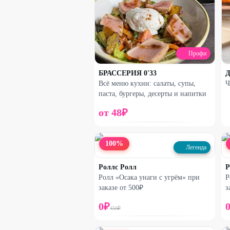
Профи
БРАССЕРИЯ 0'33
Д
Всё меню кухни: салаты, супы,
Ч
паста, бургеры, десерты и напитки
от
48
₽
100
%
Легенда
Роллс Ролл
Р
Ролл «Осака унаги с угрём» при
Р
заказе от 500₽
з
0
₽
450
₽