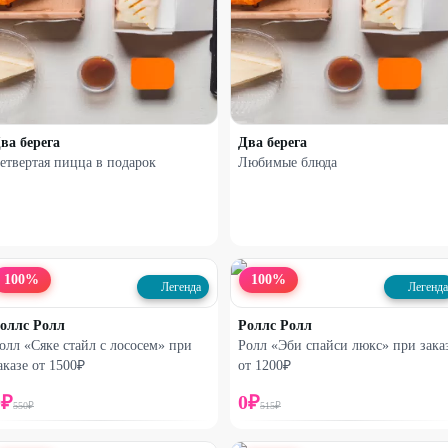
ва берега
Два берега
етвертая пицца в подарок
Любимые блюда
100
%
100
%
Легенда
Легенда
оллс Ролл
Роллс Ролл
олл «Сяке стайл с лососем» при
Ролл «Эби спайси люкс» при зака
аказе от 1500₽
от 1200₽
0
₽
0
₽
550
₽
515
₽