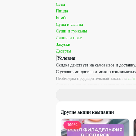
Сеты
Пицца
Комбо
Супы и салаты
Суши и гунканы
Лапша и поке
Закуски
Десерты
Условия
Скидка действует на самовывоз и доставку
С условиями доставки можно ознакомитьс
Необходим предварительный заказ: на
сайт
Скидка не суммируется с другими дейст
Другие акции компании
100
%