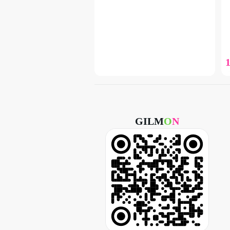
GILM
O
N