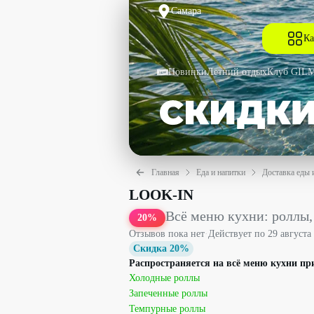
Самара
Ка
Новинки
Летний отдых
Клуб GIL
Главная
Еда и напитки
Доставка еды 
Всё меню кухни: роллы, суши, сеты, 
LOOK-IN
Всё меню кухни: роллы, 
20
%
Отзывов пока нет
·
Действует по
29 августа
Скидка 20%
Распространяется на всё меню кухни пр
Холодные роллы
Запеченные роллы
Темпурные роллы