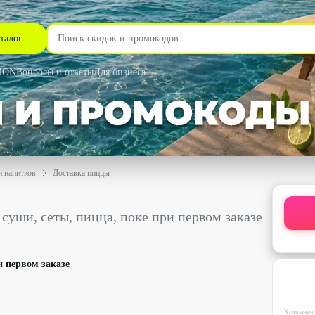
талог
MON
Вопросы и ответы
Для бизнеса
и напитков
Доставка пиццы
пицца, поке при первом заказе со скидкой 20% - LOOK-IN в Сама
суши, сеты, пицца, поке при первом заказе
и первом заказе
Компания