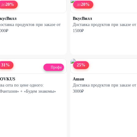
20
%
20
%
ДО
ДО
кусВилл
ВкусВилл
оставка продуктов при заказе от
Доставка продуктов при заказе от
000₽
1500₽
31
%
25
%
Профи
LOVKUS
Ашан
ва сета по цене одного:
Доставка продуктов при заказе от
Фантазия» + «Будем знакомы»
3000₽