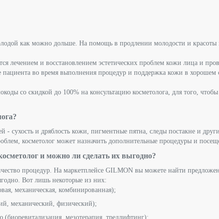
лодой как можно дольше. На помощь в продлении молодости и красоты 
ется лечением и восстановлением эстетических проблем кожи лица и про
ье пациента во время выполнения процедур и поддержка кожи в хорошем 
коды со скидкой до 100% на консультацию косметолога, для того, чтобы
лога?
й - сухость и дряблость кожи, пигментные пятна, следы постакне и друг
проблем, косметолог может назначить дополнительные процедуры и посещ
осметолог и можно ли сделать их выгодно?
ичество процедур. На маркетплейсе GILMON вы можете найти предложени
годно. Вот лишь некоторые из них:
овая, механическая, комбинированная);
ий, механический, физический);
 (биоревитализация, мезотерапия, тредлифтинг);