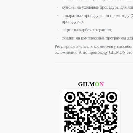
купоны на уходовые процедуры для лица
аппаратные процедуры по промокоду (
процедуры);
акции на карбокситерапию;
скидки на комплексные программы для
Регулярные визиты к косметологу способст
осложнения. А по промокоду GILMON это е
GILM
O
N