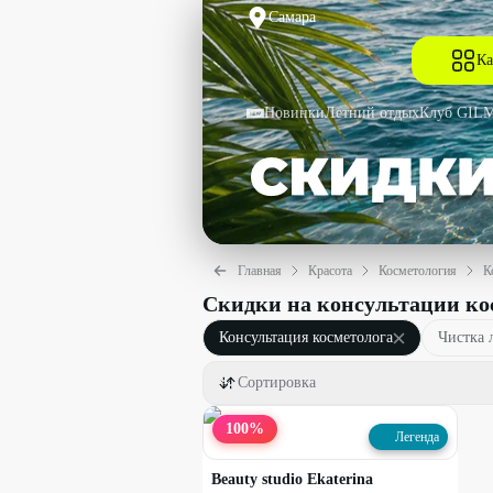
Самара
Ка
Новинки
Летний отдых
Клуб GIL
Главная
Красота
Косметология
К
Скидки на консультации ко
Консультация косметолога
Чистка 
Сортировка
100
%
Легенда
Beauty studio Ekaterina