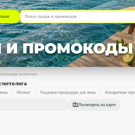
талог
MON
Вопросы и ответы
Для бизнеса
онсультация косметолога
сметолога
лица
Пилинг
Уходовые процедуры для лица
Аппаратные проц
Посмотреть на карте