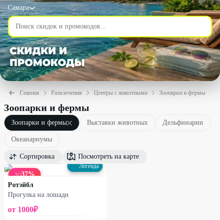
Самара
Главная
Развлечения
Центры с животными
Зоопарки и фермы
Зоопарки и фермы
Зоопарки и фермы
Выставки животных
Дельфинарии
Океанариумы
Сортировка
Посмотреть на карте
Легенда
37
%
ДО
Ротэйбл
Прогулка на лошади
от
1000
₽