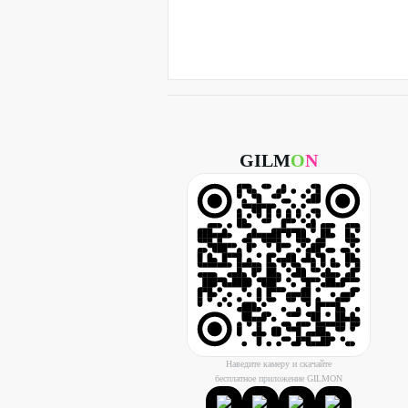
GILM
O
N
Наведите камеру и скачайте
бесплатное приложение GILMON