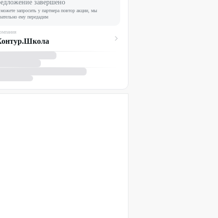
едложение завершено
можете запросить у партнера повтор акции, мы
зательно ему передадим
омпания
Контур.Школа