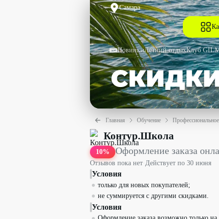
Самара
Ка
Новинки
Летний отдых
Клуб GIL
Главная
Обучение
Профессиональное
Оформление заказа онлайн в «Контур.
Контур.Школа
Оформление заказа онла
10
%
Отзывов пока нет
·
Действует по
30 июня
Условия
только для новых покупателей;
не суммируется с другими скидками.
Условия
Оформление заказа возможно только на 