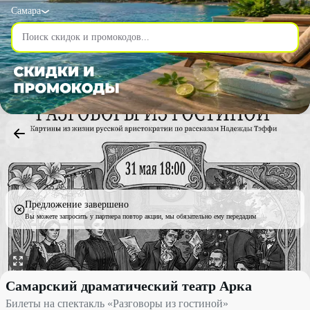
Самара
Предложение завершено
Вы можете запросить у партнера повтор акции, мы обязательно ему передадим
Билеты на спектакль «Разговоры из гостиной» со скидкой 20% 
Самарский драматический театр Арка
Билеты на спектакль «Разговоры из гостиной»