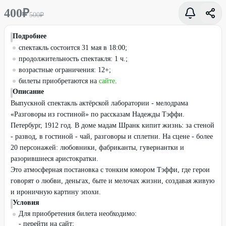
400
₽
500
₽
Подробнее
спектакль состоится 31 мая в 18:00;
продолжительность спектакля: 1 ч.;
возрастные ограничения: 12+;
билеты приобретаются на
сайте
.
Описание
Выпускной спектакль актёрской лаборатории - мелодрама
«Разговоры из гостиной» по рассказам Надежды Тэффи.
Петербург, 1912 год. В доме мадам Шранк кипит жизнь: за стеной
- развод, в гостиной - чай, разговоры и сплетни. На сцене - более
20 персонажей: любовники, фабриканты, гувернантки и
разорившиеся аристократки.
Это атмосферная постановка с тонким юмором Тэффи, где герои
говорят о любви, деньгах, быте и мелочах жизни, создавая живую
и ироничную картину эпохи.
Условия
Для приобретения билета необходимо:
- перейти на сайт;