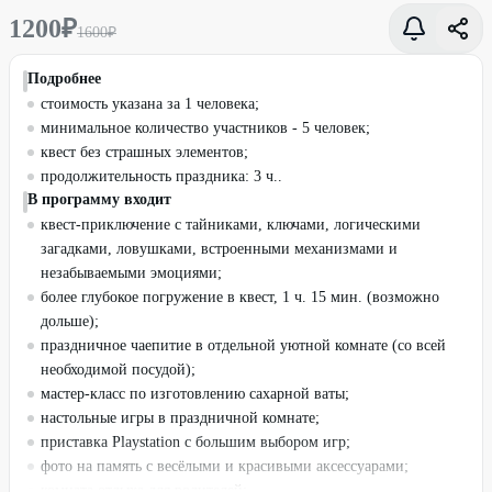
1200
₽
1600
₽
Подробнее
стоимость указана за 1 человека;
минимальное количество участников - 5 человек;
квест без страшных элементов;
продолжительность праздника: 3 ч..
В программу входит
квест-приключение с тайниками, ключами, логическими
загадками, ловушками, встроенными механизмами и
незабываемыми эмоциями;
более глубокое погружение в квест, 1 ч. 15 мин. (возможно
дольше);
праздничное чаепитие в отдельной уютной комнате (со всей
необходимой посудой);
мастер-класс по изготовлению сахарной ваты;
настольные игры в праздничной комнате;
приставка Playstation с большим выбором игр;
фото на память с весёлыми и красивыми аксессуарами;
комната отдыха для родителей;