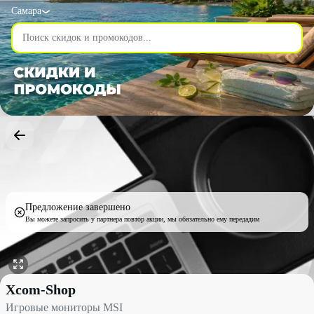
Самара
Предложение завершено
Вы можете запросить у партнера повтор акции, мы обязательно ему передадим
Игровые мониторы MSI со скидкой 8% - Xcom-Shop в Самаре
Xcom-Shop
Игровые мониторы MSI