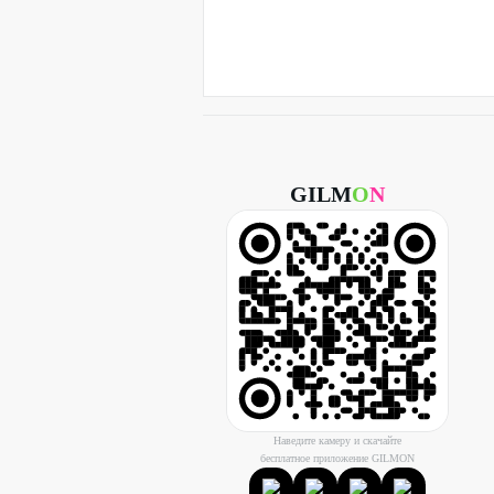
GILM
O
N
Наведите камеру и скачайте
бесплатное приложение GILMON