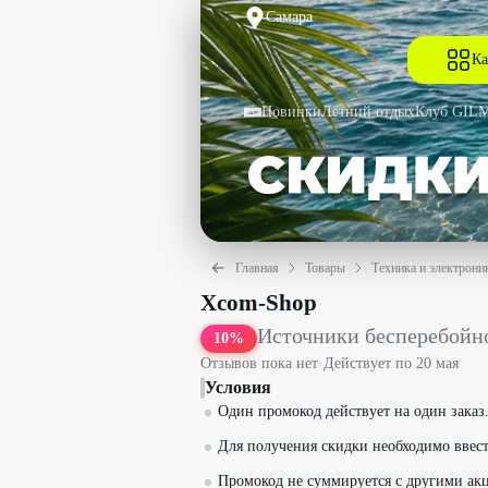
Самара
Ка
Новинки
Летний отдых
Клуб GIL
Главная
Товары
Техника и электрони
Источники бесперебойного питания Sy
Xcom-Shop
Источники бесперебойно
10
%
Отзывов пока нет
·
Действует по
20 мая
Условия
Один промокод действует на один заказ
Для получения скидки необходимо ввест
Промокод не суммируется с другими ак