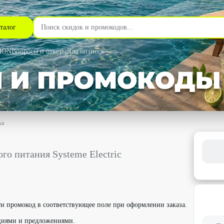
талог
MON
Вопросы и ответы
Для бизнеса
ка
steme Electric со скидкой 10% - Xcom-Shop в Самаре
го питания Systeme Electric
.
и промокод в соответствующее поле при оформлении заказа.
циями и предложениями.