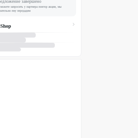
едложение завершено
можете запросить у партнера повтор акции, мы
зательно ему передадим
-Shop