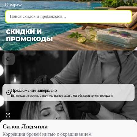
Самара
Предложение завершено
Вы можете запросить у партнера повтор акции, мы обязательно ему передадим
Коррекция бровей нитью с окрашиванием со скидкой 50% - Са
Салон Людмила
Коррекция бровей нитью с окрашиванием