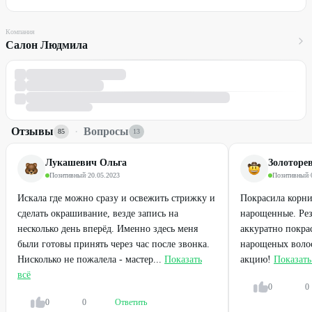
Компания
Салон Людмила
Отзывы
·
Вопросы
85
13
Лукашевич Ольга
Золоторе
Позитивный
·
20.05.2023
Позитивный
·
Искала где можно сразу и освежить стрижку и
Покрасила корни
сделать окрашивание, везде запись на
нарощенные. Рез
несколько день вперёд. Именно здесь меня
аккуратно покра
были готовы принять через час после звонка.
нарощеных волос
Нисколько не пожалела - мастер...
Показать
акцию!
Показать
всё
0
0
0
0
Ответить