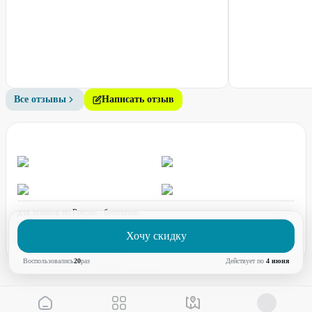
Все отзывы
Написать отзыв
для звонков по России - бесплатно
график работы:
ПН-ПТ с 08:00 до 17:00 (по МСК)
Хочу скидку
Воспользовались
20
раз
Действует по
4 июня