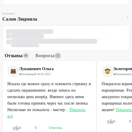
Компания
Салон Людмила
Отзывы
·
Вопросы
85
13
Лукашевич Ольга
Золоторе
Позитивный
·
20.05.2023
Позитивный
·
Искала где можно сразу и освежить стрижку и
Покрасила корни
сделать окрашивание, везде запись на
нарощенные. Рез
несколько день вперёд. Именно здесь меня
аккуратно покра
были готовы принять через час после звонка.
нарощеных волос
Нисколько не пожалела - мастер...
Показать
акцию!
Показать
всё
0
0
0
0
Ответить