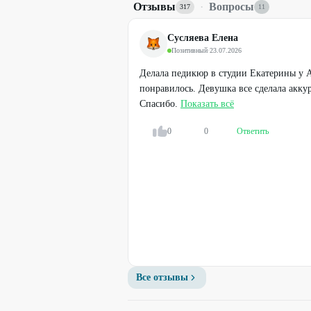
Отзывы
·
Вопросы
317
11
Сусляева Елена
Позитивный
·
23.07.2026
Делала педикюр в студии Екатерины у А
понравилось. Девушка все сделала аккур
Спасибо.
Показать всё
0
0
Ответить
Легенда
Шугаринг зоны на выбор
от
200
₽
50
%
Все отзывы