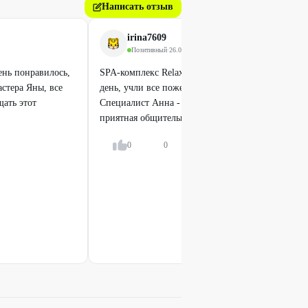
Написать отзыв
irina7609
Позитивный
·
26.06.2026
ень понравилось,
SPA-комплекс Relax «Блаженство», 1,5-2 ч. прин
астера Яны, все
день, учли все пожелания, подкорректировали ко
щать этот
Специалист Анна - расслабляющий массаж на ур
приятная общительная девушка.
Показать всё
0
0
Ответить
Легенда
SPA-комплексы Relax
«Блаженство» и
«Перевоплощение»
от
2500
₽