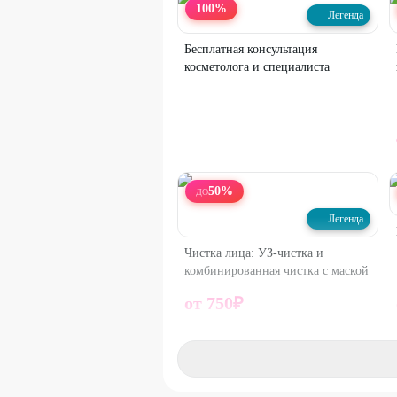
100
%
Легенда
Бесплатная консультация
косметолога и специалиста
50
%
ДО
Легенда
Чистка лица: УЗ-чистка и
комбинированная чистка с маской
от
750
₽
50
%
ДО