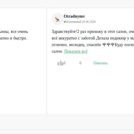
Otradnymv
Позитивный
·
29.06.2026
нны, все очень
Здравствуйте!2 раз прихожу в этот салон, оч
атно и быстро.
всё аккуратно с заботой.Делала педикюр у м
отлично, молодец, спасибо 🌹🌹🌹Буду посе
салон.
Показать всё
0
0
Ответить
Легенда
Легенда
Ботокс, кератиновое
Наращивание и снятие
выпрямление, нанопластика и
нарощенных волос
холодное восстановление волос
от
2000
₽
от
1000
₽
60
%
ДО