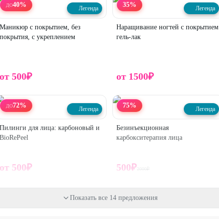
40
%
35
%
ДО
Легенда
Легенда
Маникюр с покрытием, без
Наращивание ногтей с покрытием
покрытия, с укреплением
гель-лак
от
500
₽
от
1500
₽
72
%
75
%
ДО
Легенда
Легенда
Пилинги для лица: карбоновый и
Безинъекционная
BioRePeel
карбокситерапия лица
от
500
₽
500
₽
2000
₽
50
%
50
%
Показать все 14 предложения