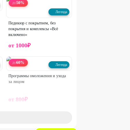
50
%
ДО
Легенда
Педикюр с покрытием, без
покрытия и комплексы «Всё
включено»
от
1000
₽
60
%
ДО
Легенда
Программы омоложения и ухода
за лицом
от
800
₽
54
%
ДО