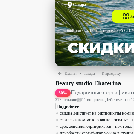
Самара
Ка
Новинки
Летний отдых
Клуб GIL
Главная
Товары
К празднику
Подарочные сертификаты на услуги сту
Beauty studio Ekaterina
Подарочные сертификаты
30
%
317
отзыв
ов
11
вопрос
ов
·
Действует по
1
Подробнее
скидка действует на сертификаты номин
сертификатом можно воспользоваться на
срок действия сертификатов - пол года;
приобрести сертификат можно в студии.