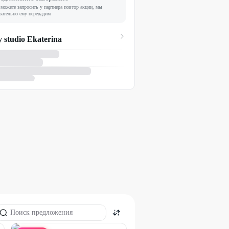
можете запросить у партнера повтор акции, мы
зательно ему передадим
 studio Ekaterina