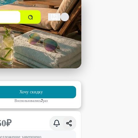
Хочу скидку
Воспользовались
7
раз
50
₽
едложение завершено