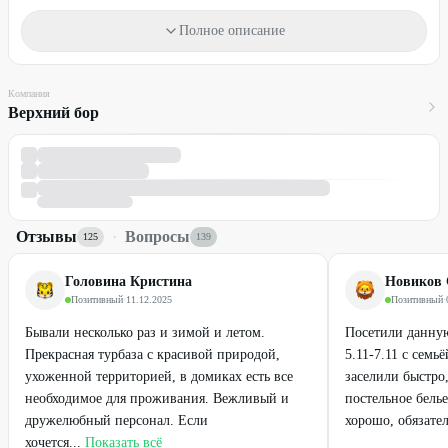
- топор, 1 шт. - 100₽/сутки;
Полное описание
- веник для бани: дуб - 400₽, берёза - 350₽
Свой мангал на территорию базы отдыха проносить нельзя.
Мангал можно взять в аренду на базе отдыха «Верхний бор» -
Компания
250₽ за 1 сутки.
Верхний бор
Проживание с животными запрещено.
Парковка бесплатная.
При бронировании необходимо внести оплату в размере 50%
от стоимости со скидкой. Порядок внесения и условия возврата
Отзывы
·
Вопросы
125
139
необходимо уточнить по телефонам, указанным в акции.
Один промокод действует на один заезд.
Головина Кристина
Новиков 
Позитивный
·
11.12.2025
Позитивный
·
Промокод можно использовать неограниченное количество раз.
Бывали несколько раз и зимой и летом.
Посетили данную
Необходимо предварительное бронирование по телефонам:
Прекрасная турбаза с красивой природой,
5.11-7.11 с семь
+7 (846) 278-81-90
ухоженной территорией, в домиках есть все
заселили быстро,
+7 (927) 010-31-02
необходимое для проживания. Вежливый и
постельное белье
Для получения скидки предъявите промокод.
дружелюбный персонал. Если
хорошо, обязател
хочется...
Показать всё
Стоимость оплачивается на месте.