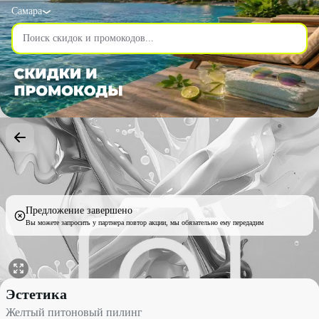
Самара
Предложение завершено
Вы можете запросить у партнера повтор акции, мы обязательно ему передадим
Желтый питоновый пилинг со скидкой 70% - Эстетика в Самар
Эстетика
Желтый питоновый пилинг