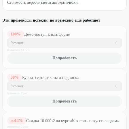
Стоимость пересчитается автоматически.
Эти промокоды истекли, но возможно ещё работают
100
%
Демо-доступ к платформе
Условия:
применили
13
раз
Попробовать
30
%
Курсы, сертификаты и подписка
Условия:
применили
7
раз
Попробовать
14
%
Скидка 10 000 ₽ на курс «Как стать искусствоведом»
ДО
применили
2
раз
а