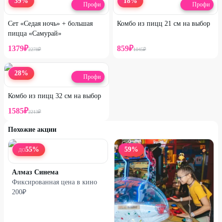
39
%
18
%
Профи
Профи
Сет «Седая ночь» + большая
Комбо из пицц 21 см на выбор
пицца «Самурай»
1379
₽
859
₽
2278
₽
1045
₽
28
%
Профи
Комбо из пицц 32 см на выбор
1585
₽
2213
₽
Похожие акции
55
%
59
%
ДО
Алмаз Синема
Фиксированная цена в кино
200₽