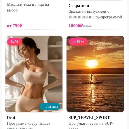
Массажи тела и лица на
Сократики
выбор
Выездной выпускной с
анимацией и шоу-программой
от
750
₽
10900
₽
13900
₽
62
%
40
%
ДО
Легенда
Deni
SUP_TRAVEL_SPORT
Программа «Беру пышек
Прогулки и туры на SUP-