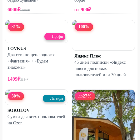
отдаю худышек»
борде
6000
₽
от
900
₽
16000
₽
31
%
100
%
Профи
LOVKUS
Два сета по цене одного:
Яндекс Плюс
«Фантазия» + «Будем
45 дней подписки «Яндекс
знакомы»
плюс» для новых
пользователей или 30 дней за
1499
₽
2184
₽
1₽ для вернувшихся
30
%
27
%
ДО
Легенда
SOKOLOV
Сумки для всех пользователей
на Ozon