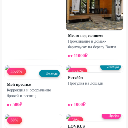
Место под солнцем
Проживание в домах-
барнхаусах на берегу Волги
от
11000
₽
Легенда
58
%
37
%
ДО
ДО
Легенда
Ротэйбл
Прогулка на лошади
Мой престиж
Коррекция и оформление
бровей и ресниц
от
500
₽
от
1000
₽
Профи
30
%
50
%
LOVKUS