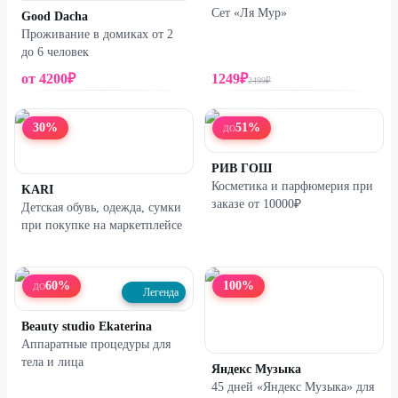
Сет «Ля Мур»
Good Dacha
Проживание в домиках от 2
до 6 человек
от
4200
₽
1249
₽
2499
₽
30
%
51
%
ДО
РИВ ГОШ
Косметика и парфюмерия при
KARI
заказе от 10000₽
Детская обувь, одежда, сумки
при покупке на маркетплейсе
60
%
100
%
ДО
Легенда
Beauty studio Ekaterina
Аппаратные процедуры для
тела и лица
Яндекс Музыка
45 дней «Яндекс Музыка» для