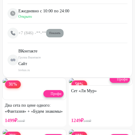
Ежедневно с 10:00 по 24:00
Открыто
+7 (846)
-**-**
Показать
ВКонтакте
Группа Вконтакте
Сайт
lovkus.ru
Профи
31
%
50
%
Сет «Ля Мур»
Профи
Два сета по цене одного:
«Фантазия» + «Будем знакомы»
1499
₽
1249
₽
2184
₽
2499
₽