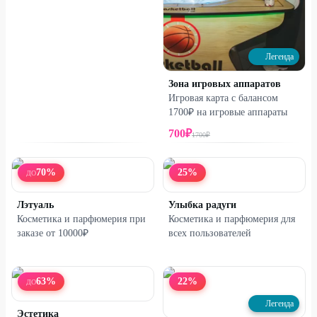
Легенда
Зона игровых аппаратов
Игровая карта с балансом
1700₽ на игровые аппараты
700
₽
1700
₽
70
%
25
%
ДО
Лэтуаль
Улыбка радуги
Косметика и парфюмерия при
Косметика и парфюмерия для
заказе от 10000₽
всех пользователей
63
%
22
%
ДО
Легенда
Эстетика