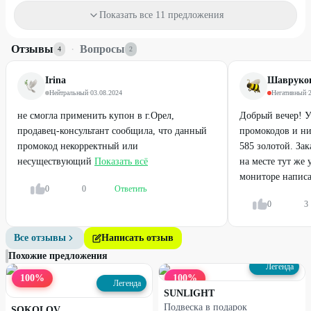
73
%
75
%
ДО
ДО
Показать все 11 предложения
Отзывы
·
Вопросы
4
2
Irina
Шавруков
Нейтральный
·
03.08.2024
Негативный
·
не смогла применить купон в г.Орел,
Добрый вечер! У
продавец-консультант сообщила, что данный
промокодов и ни
промокод некорректный или
585 золотой. Зак
несуществующий
Показать всё
на месте тут же 
Профи
Профи
мониторе написан
0
0
Ответить
Серьги с бриллиантами
Кольца с бриллиантами
0
3
83
%
Все отзывы
Написать отзыв
ДО
Похожие предложения
Легенда
100
%
100
%
Легенда
SUNLIGHT
Подвеска в подарок
SOKOLOV