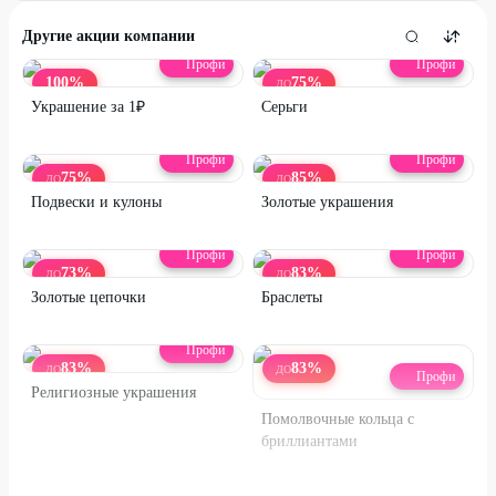
Другие акции компании
Профи
Профи
100
%
75
%
ДО
Украшение за 1₽
Серьги
Профи
Профи
75
%
85
%
ДО
ДО
Подвески и кулоны
Золотые украшения
Профи
Профи
73
%
83
%
ДО
ДО
Золотые цепочки
Браслеты
Профи
83
%
83
%
ДО
ДО
Профи
Религиозные украшения
Помолвочные кольца с
бриллиантами