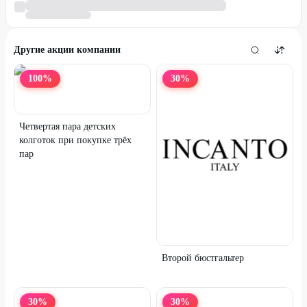
Другие акции компании
100
%
30
%
Четвертая пара детских
колготок при покупке трёх
пар
Второй бюстгальтер
30
%
30
%