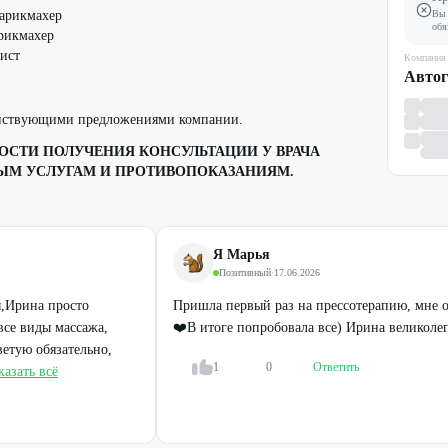
-парикмахер
Вы 
обя
арикмахер
вист
Компания
Авто
ействующими предложениями компании.
СТИ ПОЛУЧЕНИЯ КОНСУЛЬТАЦИИ У ВРАЧА
ЫМ УСЛУГАМ И ПРОТИВОПОКАЗАНИЯМ.
Я Марья
Позитивный
·
17.06.2026
,Ирина просто
Пришла первый раз на прессотерапию, мне 
все виды массажа,
❤️В итоге попробовала все) Ирина великоле
ветую обязательно,
1
0
Ответить
казать всё