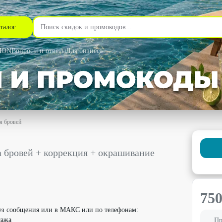
талог
MON
Вопросы и ответы
Для бизнеса
я бровей
рекция + окрашивание со скидкой 50% - Автограф в Самаре
 бровей + коррекция + окрашивание
75
рез сообщения или в МАКС или по телефонам:
сажа
Пр