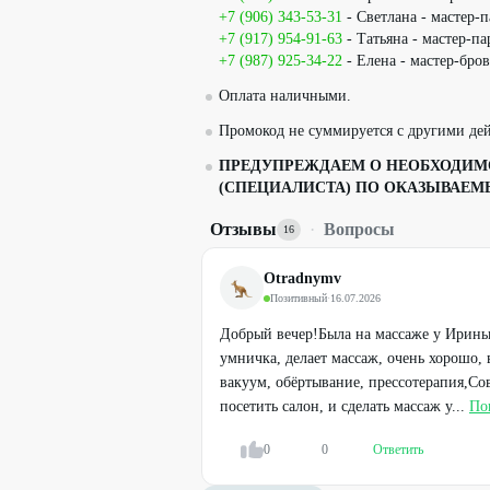
+7 (906) 343-53-31
‬ - Светлана - мастер
+7 (917) 954-91-63
‬ - Татьяна - мастер-п
+7 (987) 925-34-22
- Елена - мастер-бро
Оплата наличными.
Промокод не суммируется с другими д
ПРЕДУПРЕЖДАЕМ О НЕОБХОДИМО
(СПЕЦИАЛИСТА) ПО ОКАЗЫВАЕМ
Отзывы
·
Вопросы
16
Otradnymv
Позитивный
·
16.07.2026
Добрый вечер!Была на массаже у Ирины
умничка, делает массаж, очень хорошо, 
вакуум, обёртывание, прессотерапия,Со
посетить салон, и сделать массаж у...
По
0
0
Ответить