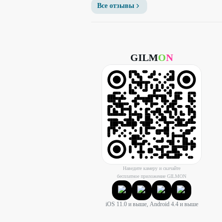
Все отзывы
GILM
O
N
Наведите камеру и скачайте
бесплатное приложение GILMON
iOS 11.0 и выше, Android 4.4 и выше