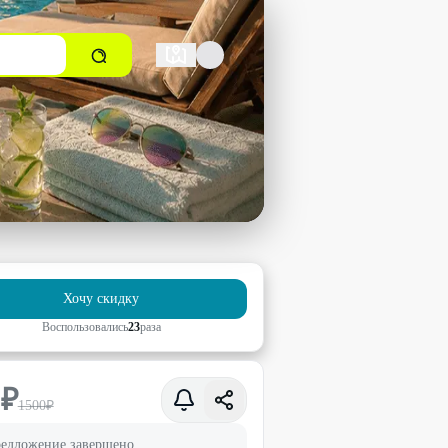
Хочу скидку
Воспользовались
23
раз
а
0
₽
1500
₽
едложение завершено