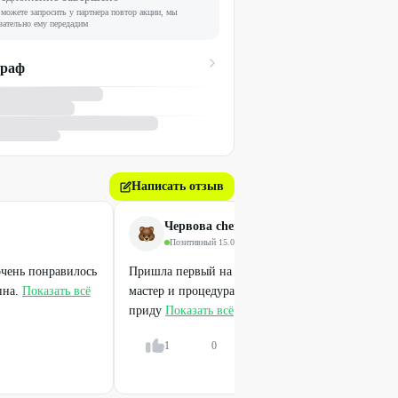
можете запросить у партнера повтор акции, мы
зательно ему передадим
граф
Написать отзыв
Червова chervova2103
Позитивный
·
15.06.2026
очень понравилось
Пришла первый на прессотерапию. Мне очень по
пна.
Показать всё
мастер и процедура. Как устану работать, опять
приду
Показать всё
1
0
Ответить