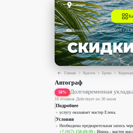
Самара
Ка
Новинки
Летний отдых
Клуб GIL
Главная
Красота
Брови
Коррекци
Долговременная укладка бровей + кор
Автограф
Долговременная укладка
50
%
16
отзыв
ов
·
Действует по
30 июля
Подробнее
услугу оказывает мастер Елена.
Условия
Необходима предварительная запись че
+7 (917) 158-69-99
- Ирина - мастер мас