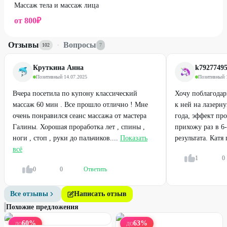
Массаж тела и массаж лица
от
800
₽
Отзывы
·
Вопросы
102
7
Круткина Анна
k7927749
Позитивный
·
14.07.2025
Позитивный
·
Вчера посетила по купону классический
Хочу поблагодар
массаж 60 мин . Все прошло отлично ! Мне
к ней на лазерн
очень понравился сеанс массажа от мастера
года, эффект пр
Галины. Хорошая проработка лет , спины ,
прихожу раз в 6
ноги , стоп , руки до пальчиков....
Показать
результата. Катя
всё
1
0
0
0
Ответить
Все отзывы
Написать отзыв
Похожие предложения
60
%
63
%
ДО
ДО