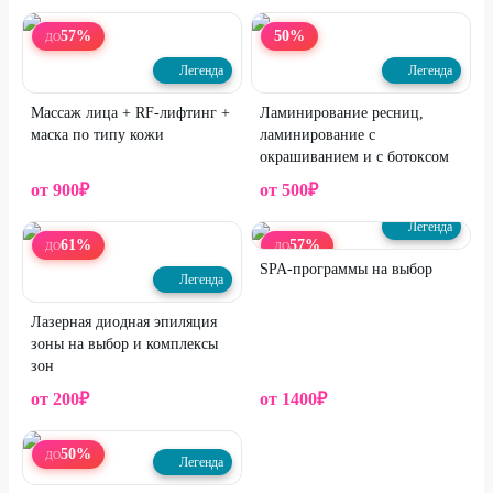
57
%
50
%
ДО
Легенда
Легенда
Массаж лица + RF-лифтинг +
Ламинирование ресниц,
маска по типу кожи
ламинирование с
окрашиванием и с ботоксом
от
900
₽
от
500
₽
Легенда
61
%
57
%
ДО
ДО
SPA-программы на выбор
Легенда
Лазерная диодная эпиляция
зоны на выбор и комплексы
зон
от
200
₽
от
1400
₽
50
%
ДО
Легенда