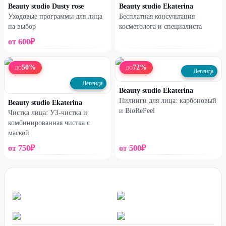
Beauty studio Dusty rose
Beauty studio Ekaterina
Уходовые программы для лица
Бесплатная консультация
на выбор
косметолога и специалиста
от
600
₽
50
%
72
%
ДО
ДО
Легенда
Легенда
Beauty studio Ekaterina
Пилинги для лица: карбоновый
Beauty studio Ekaterina
и BioRePeel
Чистка лица: УЗ-чистка и
комбинированная чистка с
маской
от
750
₽
от
500
₽