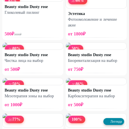
83
%
64
%
ДО
Beauty studio Dusty rose
Гликолевый пилинг
Эстетика
Фотоомоложение и лечение
акне
500
₽
от
1800
₽
3000
₽
80
%
50
%
ДО
Beauty studio Dusty rose
Beauty studio Dusty rose
Чистка лица на выбор
Биоревитализация на выбор
от
500
₽
от
750
₽
50
%
86
%
ДО
ДО
Beauty studio Dusty rose
Beauty studio Dusty rose
Мезотерапия зоны на выбор
Карбокситерапия на выбор
от
1000
₽
от
500
₽
77
%
100
%
ДО
Легенда