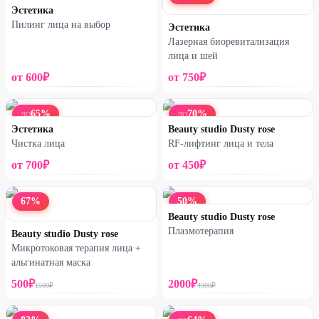
Эстетика
Пилинг лица на выбор
Эстетика
Лазерная биоревитализация
лица и шей
от
600
₽
от
750
₽
65
%
70
%
ДО
ДО
Эстетика
Beauty studio Dusty rose
Чистка лица
RF-лифтинг лица и тела
от
700
₽
от
450
₽
67
%
50
%
Beauty studio Dusty rose
Плазмотерапия
Beauty studio Dusty rose
Микротоковая терапия лица +
альгинатная маска
500
₽
2000
₽
1500
₽
4000
₽