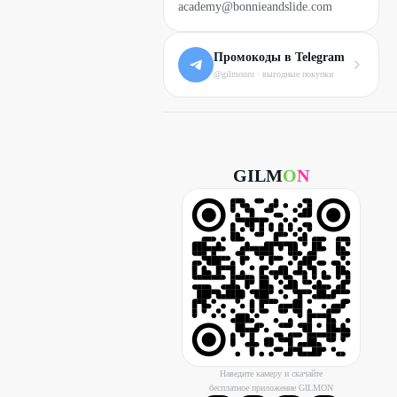
academy@bonnieandslide.com
Промокоды в Telegram
@gilmonru · выгодные покупки
GILM
O
N
Наведите камеру и скачайте
бесплатное приложение GILMON