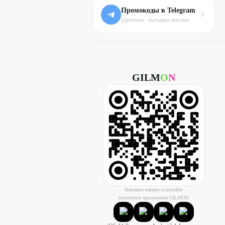
Промокоды в Telegram
@gilmonru · выгодные покупки
GILM
O
N
Наведите камеру и скачайте
бесплатное приложение GILMON