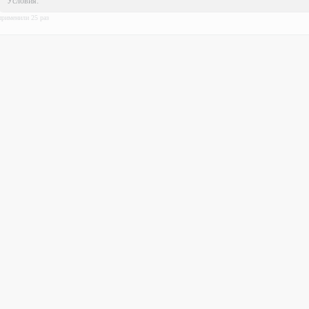
Условия:
применили
25
раз