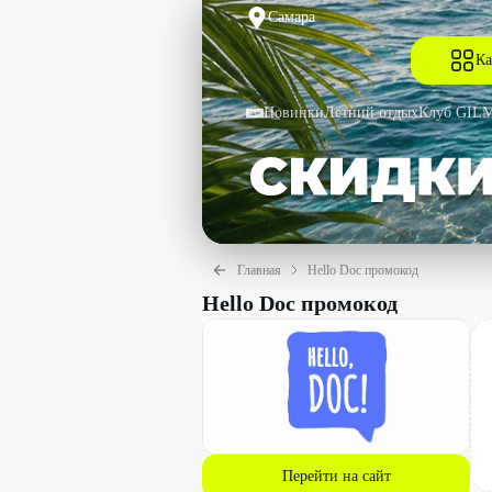
Самара
Ка
Новинки
Летний отдых
Клуб GIL
Главная
Hello Doc промокод
Hello Doc промокод
Перейти на сайт