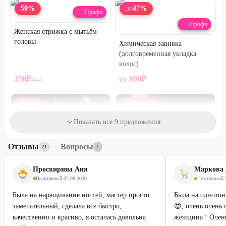
- выдача диплома государственного образца.
50
%
47
%
ДО
Профи
Условия
Профи
Промокод действует для волос любой длины и густоты.
Женская стрижка с мытьём
Услуги по акции оказывают мастера.
головы
Химическая завивка
(долговременная укладка
Материалы входят в стоимость.
волос)
Один промокод действует на одну услугу.
350
₽
от
800
₽
700
₽
Промокод можно использовать неограниченное количество раз.
50
%
50
%
Необходима предварительная запись по телефонам:
ДО
+7 (927) 727-45-53
;
Показать все 9 предложения
+7 (995) 969-73-12
.
Для получения скидки предъявите промокод.
Отзывы
·
Вопросы
21
1
Стоимость оплачивается на месте.
Просвирина Аня
Маркова
Промокод не суммируется с другими действующими
Позитивный
·
07.08.2026
Позитивный
·
предложениями компании.
Была на наращивание ногтей, мастер просто
Была на одното
замечательный, сделала все быстро,
😍, очень очень
качественно и красиво, я осталась довольна
Профи
женщина ! Очен
Профи