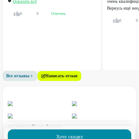
❤
Показать всё
очень квалифици
SPA-уход для волос
Укладка волос
Вернусь ещё нео
0
0
Ответить
250
₽
от
400
₽
500
₽
0
0
53
%
52
%
Все отзывы
Написать отзыв
Профи
Профи
Маникюр с покрытием гель-
Наращивание ногтей
лак
для звонков по России - бесплатно
700
₽
1200
₽
1500
₽
2500
₽
график работы:
ПН-ПТ с 08:00 до 17:00 (по МСК)
Хочу скидку