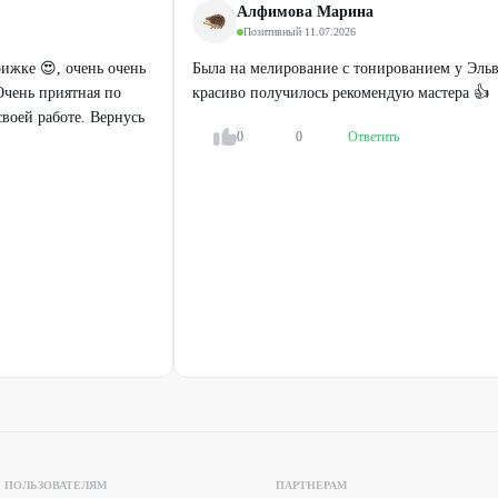
от
400
₽
Алфимова Марина
700
₽
1500
₽
Позитивный
·
11.07.2026
ижке 😍, очень очень
Была на мелирование с тонированием у Эльв
Очень приятная по
красиво получилось рекомендую мастера 👍
воей работе. Вернусь
0
0
Ответить
ПОЛЬЗОВАТЕЛЯМ
ПАРТНЕРАМ