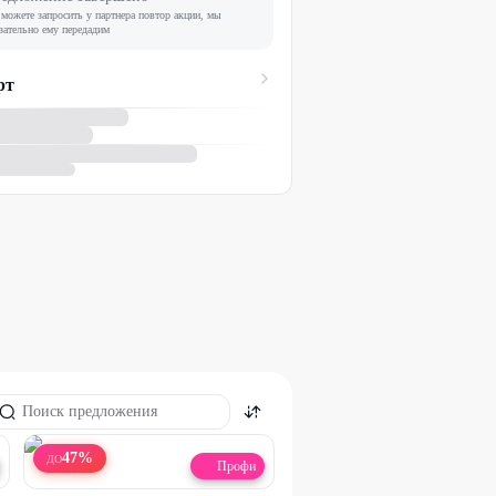
можете запросить у партнера повтор акции, мы
зательно ему передадим
рт
47
%
ДО
Профи