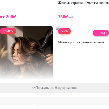
Женская стрижка с мытьём голов
от
200
₽
350
₽
700
₽
50
%
53
%
ДО
Профи
Маникюр с покрытием гель-лак
Показать все 9 предложения
Профи
Укладка волос