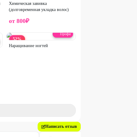
ы
Химическая завивка
(долговременная укладка волос)
от
800
₽
Профи
52
%
Наращивание ногтей
Написать отзыв