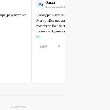
1200
₽
Ольга
2500
₽
Позитивный
·
06.07.2026
иры,результат все
Благодарю мастера своего дела и очень хорошего
Эльвиру.Все прошло замечательно, в позитивной
атмосфере.Нашла своего мастера, буду обращатьс
постоянно.Однозначно рекомендую.Оценка 5 из..
всё
0
0
Ответить
КОМПАНИЯ