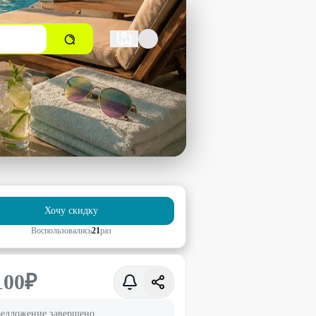
Хочу скидку
Воспользовались
21
раз
100
₽
едложение завершено