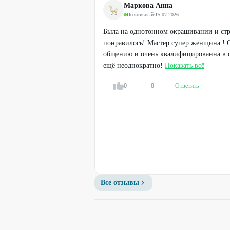
250
₽
Маркова Анна
500
₽
Позитивный
·
15.07.2026
Была на однотонном окрашивании и стр
72
%
понравилось! Мастер супер женщина ! 
общению и очень квалифицированна в с
ещё неоднократно!
Показать всё
0
0
Ответить
Профи
Все отзывы
Базовый курс «Парикмахер-
Универсал»
10500
₽
38000
₽