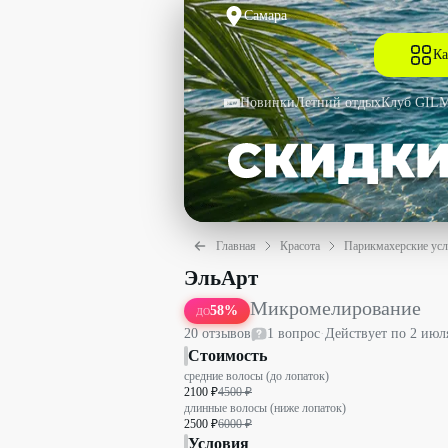
Самара
Ка
Новинки
Летний отдых
Клуб GIL
Главная
Красота
Парикмахерские усл
Микромелирование со скидкой до 58%
ЭльАрт
Микромелирование
58
%
ДО
20
отзыв
ов
1
вопрос
·
Действует по
2 июл
Стоимость
средние волосы (до лопаток)
2100 ₽
4500 ₽
длинные волосы (ниже лопаток)
2500 ₽
6000 ₽
Условия