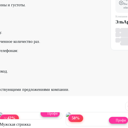
Вы 
ины и густоты.
обя
Компания
ЭльА
у.
ченное количество раз.
 телефонам:
окод.
ействующими предложениями компании.
Профи
42
%
50
%
ДО
Профи
Мужская стрижка