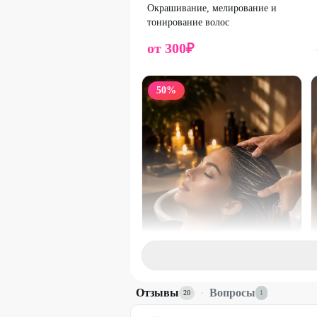
Окрашивание, мелирование и
тонирование волос
от
300
₽
50
%
Профи
Отзывы
·
Вопросы
20
1
SPA-уход для волос