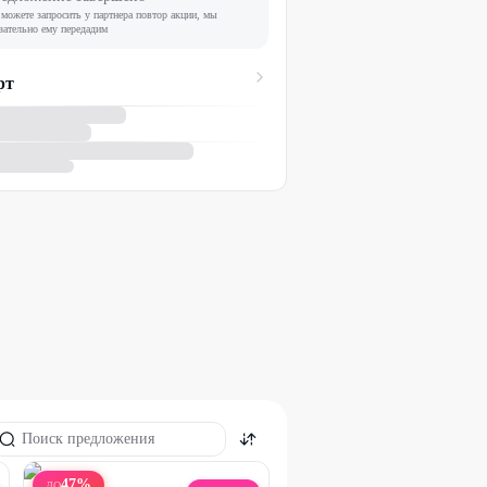
можете запросить у партнера повтор акции, мы
зательно ему передадим
рт
47
%
ДО