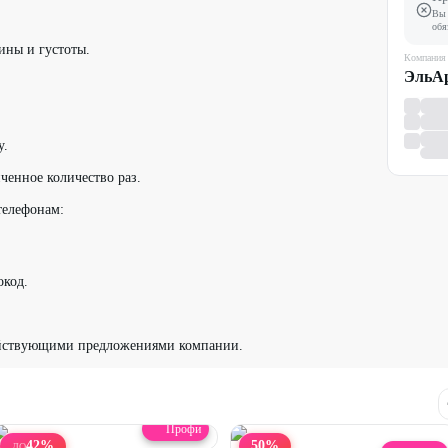
Вы 
обя
ины и густоты.
Компания
ЭльА
у.
ченное количество раз.
 телефонам:
окод.
ействующими предложениями компании.
Профи
42
%
50
%
ДО