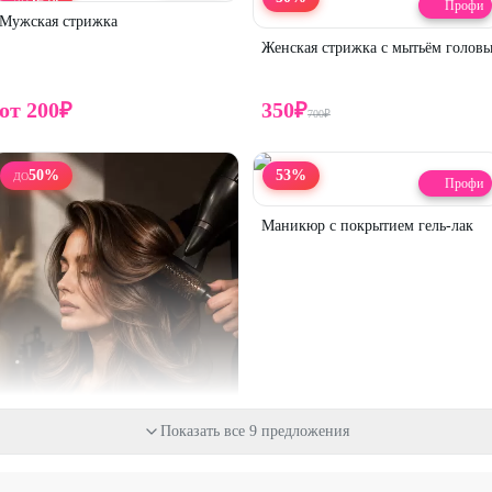
Профи
Мужская стрижка
Женская стрижка с мытьём голов
от
200
₽
350
₽
700
₽
50
%
53
%
ДО
Профи
Маникюр с покрытием гель-лак
Показать все 9 предложения
Профи