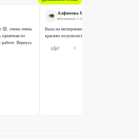
1200
₽
Алфимова Марина
2500
₽
Позитивный
·
11.07.2026
 😍, очень очень
Была на мелирование с тонированием у Эльвиры,р
ь приятная по
красиво получилось рекомендую мастера 👍
 работе. Вернусь
0
0
Ответить