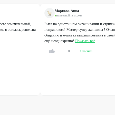
Укладка волос
от
400
₽
Маркова Анна
700
₽
1500
₽
Позитивный
·
15.07.2026
осто замечательный,
Была на однотонном окрашивании и стрижке
во, я осталась довольна
понравилось! Мастер супер женщина ! Очен
общению и очень квалифицированна в своей
ещё неоднократно!
Показать всё
0
0
Ответить