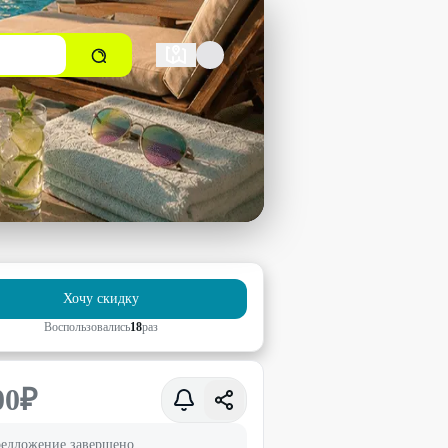
Хочу скидку
Воспользовались
18
раз
00
₽
едложение завершено