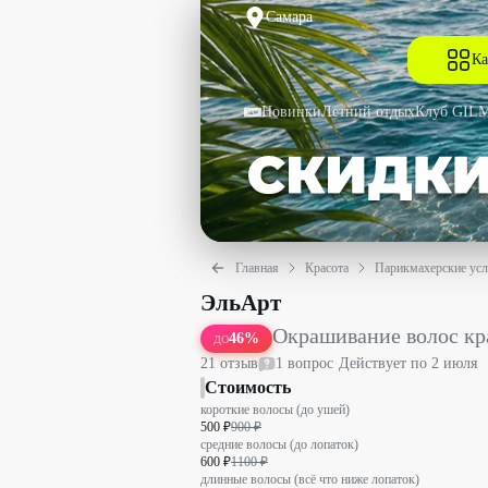
Самара
Ка
Новинки
Летний отдых
Клуб GIL
Главная
Красота
Парикмахерские усл
Окрашивание волос краской клиента с
ЭльАрт
Окрашивание волос кр
46
%
ДО
21
отзыв
1
вопрос
·
Действует по
2 июля
Стоимость
короткие волосы (до ушей)
500 ₽
900 ₽
средние волосы (до лопаток)
600 ₽
1100 ₽
длинные волосы (всё что ниже лопаток)