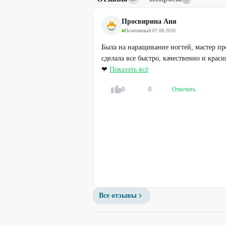
SPA-уход для волос
250
₽
Просвирина Аня
500
₽
Позитивный
·
07.08.2026
Была на наращивание ногтей, мастер пр
72
%
сделала все быстро, качественно и краси
❤
Показать всё
0
0
Ответить
Профи
Все отзывы
Базовый курс «Парикмахер-
Универсал»