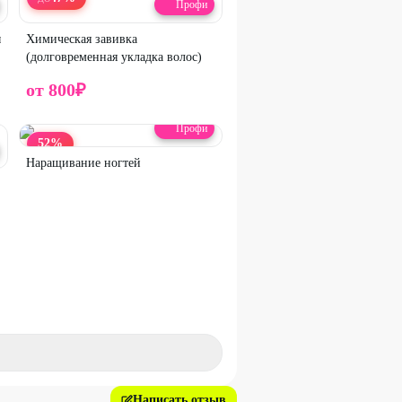
Профи
ы
Химическая завивка
(долговременная укладка волос)
от
800
₽
Профи
52
%
Наращивание ногтей
Написать отзыв