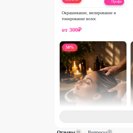
Профи
Окрашивание, мелирование и
тонирование волос
от
300
₽
50
%
Профи
Отзывы
·
Вопросы
21
1