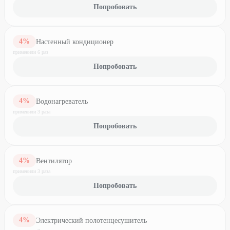
Попробовать
4
%
Настенный кондиционер
применили
6
раз
Попробовать
4
%
Водонагреватель
применили
3
раз
а
Попробовать
4
%
Вентилятор
применили
3
раз
а
Попробовать
4
%
Электрический полотенцесушитель